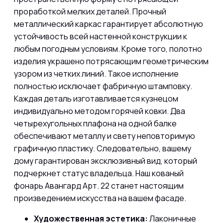
проработкой мелких деталей. Прочный
металлический каркас гарантирует абсолютную
устойчивость всей настенной конструкции к
любым погодным условиям. Кроме того
, полотно
изделия украшено потрясающим геометрическим
узором из четких линий. Такое исполнение
полностью исключает фабричную штамповку.
Каждая деталь изготавливается кузнецом
индивидуально методом горячей ковки. Два
четырехугольных плафона на одной балке
обеспечивают металлу и свету неповторимую
графичную пластику. Следовательно
, вашему
дому гарантирован эксклюзивный вид, который
подчеркнет статус владельца. Наш
кованый
фонарь Авангард Арт. 22
станет настоящим
произведением искусства на вашем фасаде.
Художественная эстетика:
Лаконичные