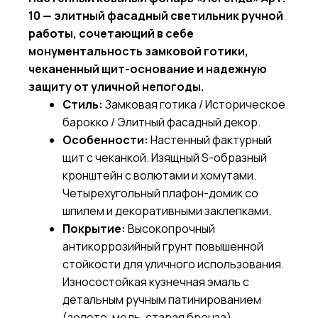
10 — элитный фасадный светильник ручной
работы, сочетающий в себе
монументальность замковой готики,
чеканенный щит-основание и надежную
защиту от уличной непогоды.
Стиль:
Замковая готика / Историческое
барокко / Элитный фасадный декор.
Особенности:
Настенный фактурный
щит с чеканкой. Изящный S-образный
кронштейн с волютами и хомутами.
Четырехугольный плафон-домик со
шпилем и декоративными заклепками.
Покрытие:
Высокопрочный
антикоррозийный грунт повышенной
стойкости для уличного использования.
Износостойкая кузнечная эмаль с
детальным ручным патинированием
(золото, медь, старая бронза).