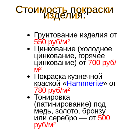
Стоимость покраски
изделия:
Грунтование изделия от
550 руб/м²
Цинкование (холодное
цинкование, горячее
цинкование) от
700 руб/
м²
Покраска кузнечной
краской «
Hammerite
» от
780 руб/м²
Тонировка
(патинирование) под
медь, золото, бронзу
или серебро — от
500
руб/м²